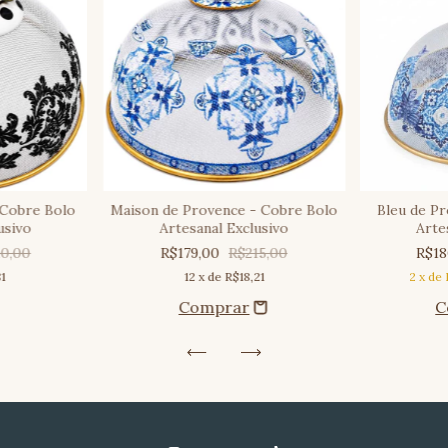
 Cobre Bolo
Maison de Provence - Cobre Bolo
Bleu de P
usivo
Artesanal Exclusivo
Arte
10,00
R$179,00
R$215,00
R$1
81
12
x de
R$18,21
2
x de