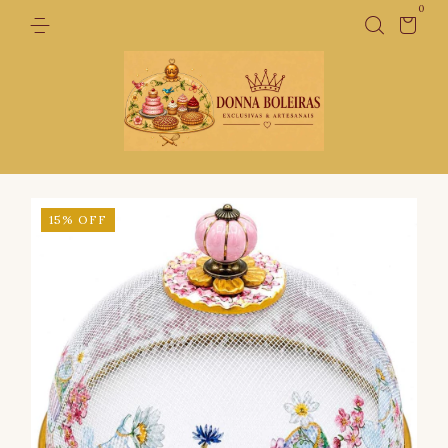
0
15
%
OFF