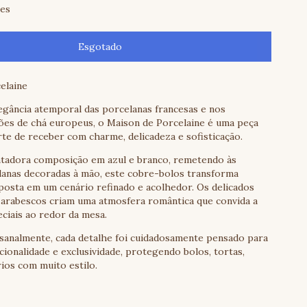
hes
elaine
egância atemporal das porcelanas francesas e nos
lões de chá europeus, o Maison de Porcelaine é uma peça
rte de receber com charme, delicadeza e sofisticação.
adora composição em azul e branco, remetendo às
elanas decoradas à mão, este cobre-bolos transforma
posta em um cenário refinado e acolhedor. Os delicados
e arabescos criam uma atmosfera romântica que convida a
iais ao redor da mesa.
sanalmente, cada detalhe foi cuidadosamente pensado para
ncionalidade e exclusividade, protegendo bolos, tortas,
rios com muito estilo.