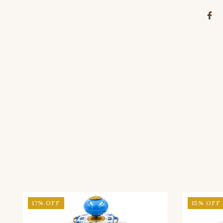
17
%
OFF
15
%
OFF