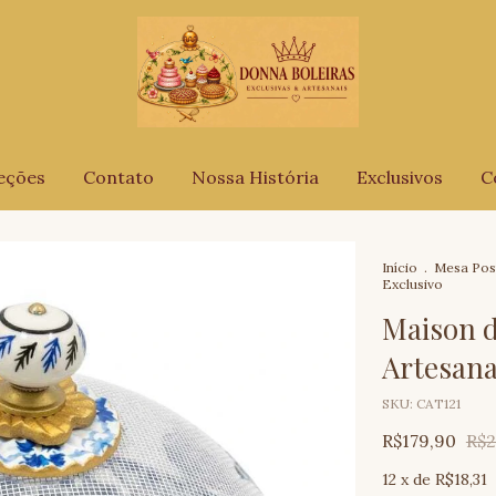
eções
Contato
Nossa História
Exclusivos
C
Início
.
Mesa Pos
Exclusivo
Maison d
Artesana
SKU:
CAT121
R$179,90
R$2
12
x de
R$18,31