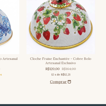
o Artesanal
Cloche Fraise Enchantée - Cobre Bolo
N
Artesanal Exclusivo
0
R$120,00
R$164,00
os
12
x de
R$12,21