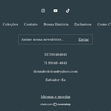
Coleções
Contato
Nossa História
Exclusivos
Como C
557191484845
71 99148-4845
donnaboleiras@yahoo.com
Salvador-Ba
Idiomas e moedas