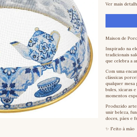
Ver mais detal
Maison de Porc
Inspirado na el
tradicionais sa
que celebra a a
Com uma encant
clássicas porc
qualquer mesa 
bules, xícaras 
momentos espec
Produzido arte
unir beleza, fu
doces, pães e f
✨ Feito à mão