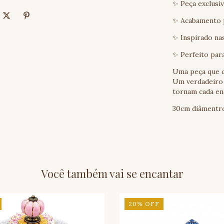
✨ Peça exclusi
✨ Acabamento
✨ Inspirado nas
✨ Perfeito para
Uma peça que c
Um verdadeiro 
tornam cada en
30cm diâmentro
Você também vai se encantar
20
%
OFF