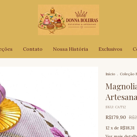
eções
Contato
Nossa História
Exclusivos
C
Início
.
Coleção F
Magnolia
Artesana
SKU:
CAT12
R$179,90
R$2
12
x de
R$18,31
Ver mais detal