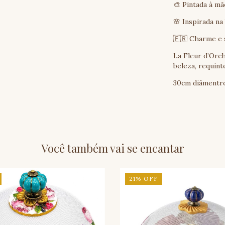
🎨 Pintada à mã
🌸 Inspirada na
🇫🇷 Charme e s
La Fleur d’Orc
beleza, requint
30cm diâmentro
Você também vai se encantar
21
%
OFF