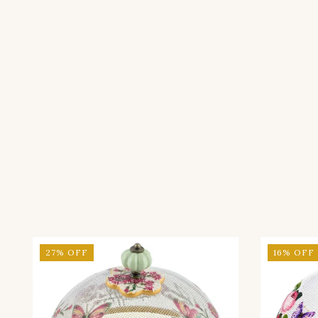
27
%
OFF
16
%
OFF