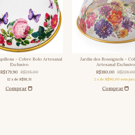
apillons - Cobre Bolo Artesanal
Jardin des Rossignols - Co
Exclusivo
Artesanal Exclusiv
R$179,90
R$215,00
R$180,00
R$228,0
12
x de
R$18,31
2
x de
R$90,00
sem jur