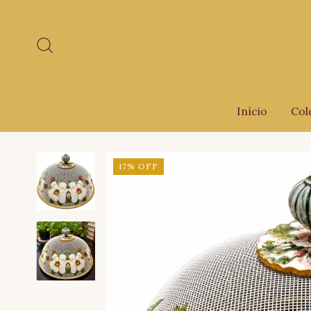
Início
Col
17
%
OFF