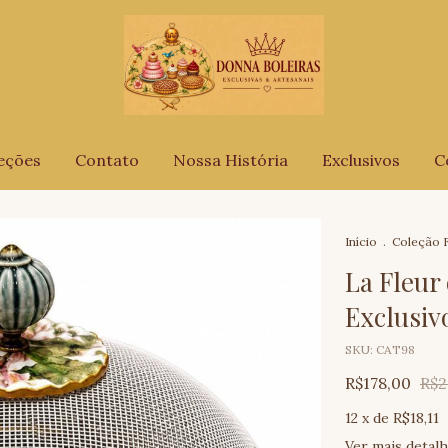
eções
Contato
Nossa História
Exclusivos
C
Início
.
Coleção F
La Fleur
Exclusiv
SKU:
CAT98
R$178,00
R$2
12
x de
R$18,11
Ver mais detal