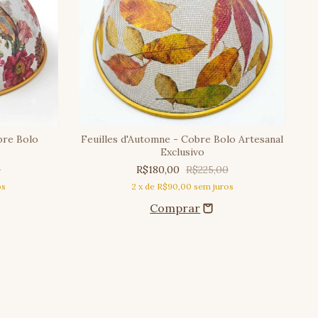
bre Bolo
Feuilles d'Automne - Cobre Bolo Artesanal
o
Exclusivo
0
R$180,00
R$225,00
os
2
x de
R$90,00
sem juros