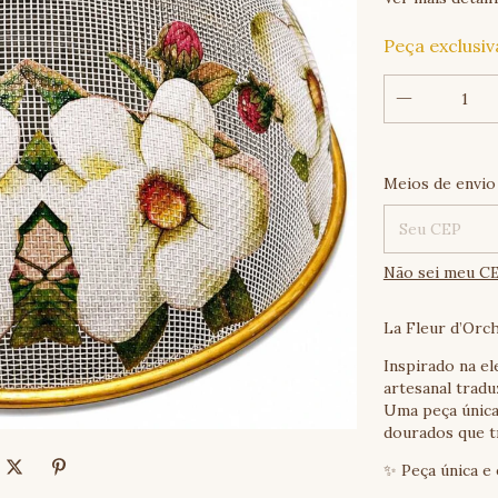
Peça exclusiv
Entregas para 
Meios de envio
Não sei meu C
La Fleur d’Orc
Inspirado na e
artesanal tradu
Uma peça única
dourados que t
✨ Peça única e 