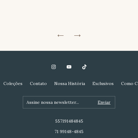
Coleções
Contato
Nossa História
Exclusivos
Como C
557191484845
71 99148-4845