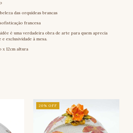
o
 beleza das orquídeas brancas
ofisticação francesa
hidée é uma verdadeira obra de arte para quem aprecia
e e exclusividade à mesa.
 x 12cm altura
20
%
OFF