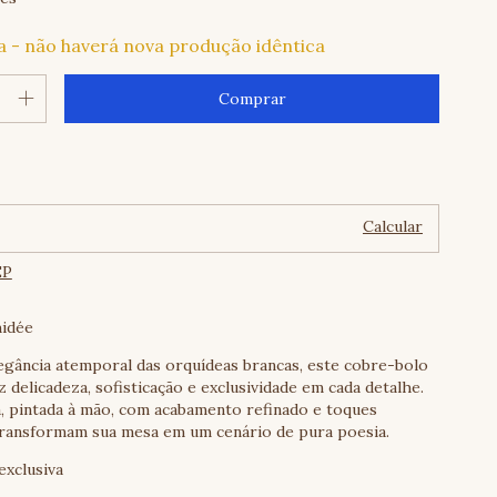
a - não haverá nova produção idêntica
Alterar CEP
o CEP:
Calcular
EP
hidée
legância atemporal das orquídeas brancas, este cobre-bolo
z delicadeza, sofisticação e exclusividade em cada detalhe.
, pintada à mão, com acabamento refinado e toques
ransformam sua mesa em um cenário de pura poesia.
exclusiva