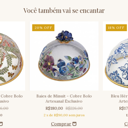
Você também vai se encantar
20
%
OFF
18
%
OFF
 Cobre Bolo
Baies de Minuit - Cobre Bolo
Bleu Hér
usivo
Artesanal Exclusivo
Arte
6,00
R$180,00
R$226,00
R$1
20
2
x de
R$90,00
sem juros
1