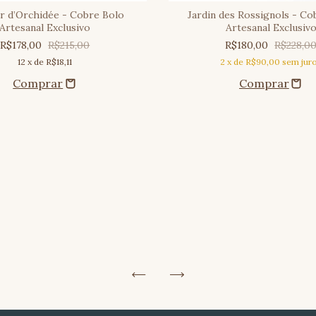
ur d’Orchidée - Cobre Bolo
Jardin des Rossignols - Co
Artesanal Exclusivo
Artesanal Exclusiv
R$178,00
R$215,00
R$180,00
R$228,0
12
x de
R$18,11
2
x de
R$90,00
sem jur