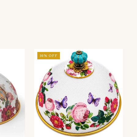
16
%
OFF