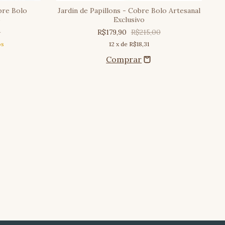
bre Bolo
Jardin de Papillons - Cobre Bolo Artesanal
o
Exclusivo
0
R$179,90
R$215,00
os
12
x de
R$18,31
J