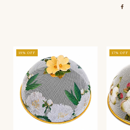
19
%
OFF
17
%
OFF