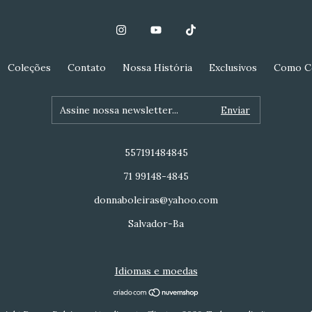
Coleções
Contato
Nossa História
Exclusivos
Como C
557191484845
71 99148-4845
donnaboleiras@yahoo.com
Salvador-Ba
Idiomas e moedas