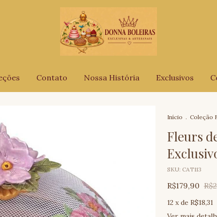
eções
Contato
Nossa História
Exclusivos
C
Início
.
Coleção F
Fleurs d
Exclusiv
SKU:
CAT113
R$179,90
R$2
12
x de
R$18,31
Ver mais detal