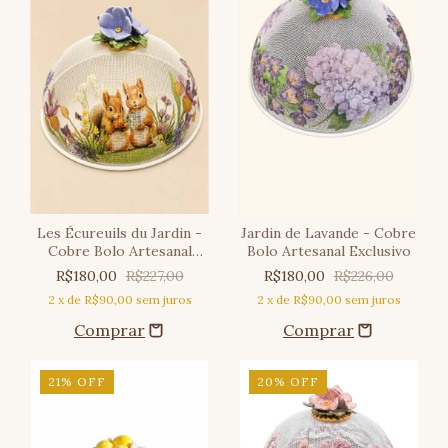
Les Écureuils du Jardin -
Jardin de Lavande - Cobre
Cobre Bolo Artesanal
Bolo Artesanal Exclusivo
Exclusivo
R$180,00
R$227,00
R$180,00
R$226,00
2
x de
R$90,00
sem juros
2
x de
R$90,00
sem juros
21
%
OFF
20
%
OFF