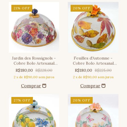
21
%
OFF
20
%
OFF
Jardin des Rossignols -
Feuilles d'Automne -
Cobre Bolo Artesanal
Cobre Bolo Artesanal
Exclusivo
Exclusivo
R$180,00
R$228,00
R$180,00
R$225,00
2
x de
R$90,00
sem juros
2
x de
R$90,00
sem juros
27
%
OFF
20
%
OFF