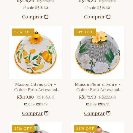
R$179,80
R$223,00
R$179,80
R$223,00
12
x de
R$18,30
12
x de
R$18,30
27
%
OFF
19
%
OFF
Maison Citrus d’Or -
Maison Fleur d’Ivoire -
Cobre Bolo Artesanal
Cobre Bolo Artesanal
Exclusivo
Exclusivo
R$119,80
R$165,00
R$179,90
R$222,00
12
x de
R$12,19
12
x de
R$18,31
27
%
OFF
28
%
OFF