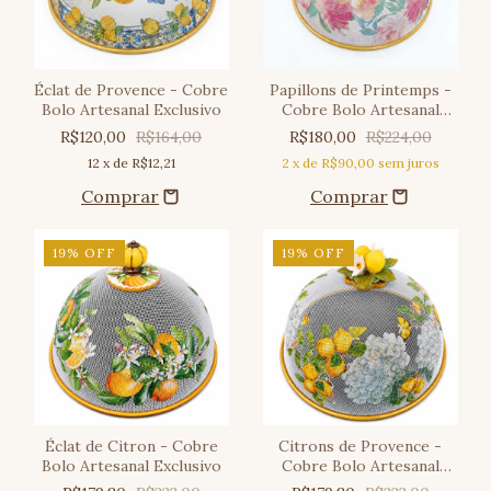
Éclat de Provence - Cobre
Papillons de Printemps -
Bolo Artesanal Exclusivo
Cobre Bolo Artesanal
Exclusivo
R$120,00
R$164,00
R$180,00
R$224,00
12
x de
R$12,21
2
x de
R$90,00
sem juros
19
%
OFF
19
%
OFF
Éclat de Citron - Cobre
Citrons de Provence -
Bolo Artesanal Exclusivo
Cobre Bolo Artesanal
Exclusivo